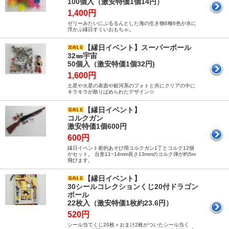
100個入（激安特価1個14円）
1,400円
ゼリーみたいにぷるるんとした海の生き物6種6色が水に
浮かぶ縁日すくいおもちゃ。
【縁日イベント】スーパーボール
32㎜宇宙
50個入（激安特価1個32円)
1,600円
土星や火星の表面や銀河系のフォトと共にクリアの中に
キラキラが散りばめられたデザイン☆
【縁日イベント】
コルクガン
激安特価1個600円
600円
縁日イベント射的あそび用コルクガン1丁とコルク12個
がセット。 台形11~14mm長さ13mmのコルク弾が約5m
飛びます。
【縁日イベント】
30シールコレクションくじ20付ドラゴン
ボール
22枚入（激安特価1枚約23.6円）
520円
シール当てくじ20枚＋おまけ2枚がついたシール当く