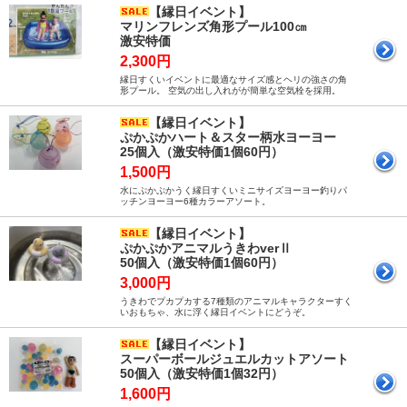
【縁日イベント】
マリンフレンズ角形プール100㎝
激安特価
2,300円
縁日すくいイベントに最適なサイズ感とヘリの強さの角
形プール。 空気の出し入れがが簡単な空気栓を採用。
【縁日イベント】
ぷかぷかハート＆スター柄水ヨーヨー
25個入（激安特価1個60円）
1,500円
水にぷかぷかうく縁日すくいミニサイズヨーヨー釣りパ
ッチンヨーヨー6種カラーアソート。
【縁日イベント】
ぷかぷかアニマルうきわverⅡ
50個入（激安特価1個60円）
3,000円
うきわでプカプカする7種類のアニマルキャラクターすく
いおもちゃ、水に浮く縁日イベントにどうぞ。
【縁日イベント】
スーパーボールジュエルカットアソート
50個入（激安特価1個32円）
1,600円