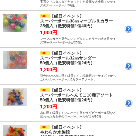
宝石クリスタルダイヤカットした綺麗な大小様々なサイ
ズのスーパーボール50個。
【縁日イベント】
スーパーボール38㎜マーブル＆カラー
25個入（激安特価1個40円）
1,000円
マーブルカラと発色のいいビタミンカラーの大き目サイ
ズ38㎜スーパーボールが25個。
【縁日イベント】
スーパーボール32㎜サンダー
50個入（激安特価1個24円）
1,200円
発色のいい水に浮く縁日すくい稲妻柄の中サイズでかっ
こいいスーパーボール5カラーアソート。
【縁日イベント】
スーパーボールへんてこ10種アソート
50個入（激安特価1個24円）
1,200円
水に浮く縁日すくいのハート型やラグビーボール型など
変わったカタチのスーパーボールだけが10種。
【縁日イベント】
やわらか水族館