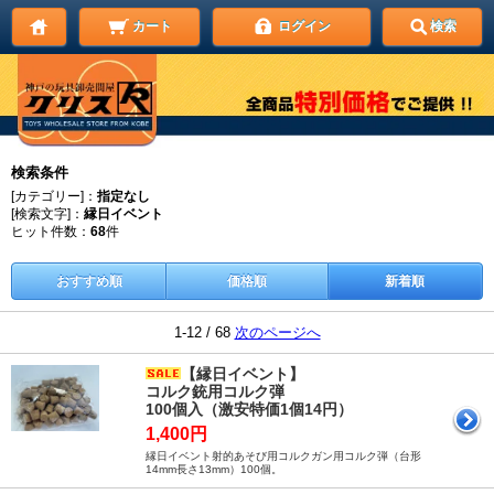
カート
ログイン
検索
検索条件
[カテゴリー]：
指定なし
[検索文字]：
縁日イベント
ヒット件数：
68
件
おすすめ順
価格順
新着順
1-12 / 68
次のページへ
【縁日イベント】
コルク銃用コルク弾
100個入（激安特価1個14円）
1,400円
縁日イベント射的あそび用コルクガン用コルク弾（台形
14mm長さ13mm）100個。