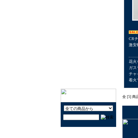
キャラクター玩具LOVE
知育しながら遊ぶ玩具
楽器と音で遊ぼう！
昔なつかしい玩具で遊ぼ
う！
CR
激安
公園で遊ぼう！
おうちで遊ぼう！
花火
ヨーヨーで遊ぼう！
ガス
チャ
クルマで遊ぼう！
着火
全 [5] 