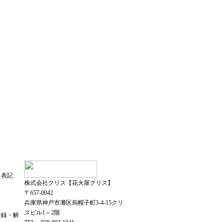
く表記
株式会社クリス【花火屋クリス】
〒657-0042
兵庫県神戸市灘区烏帽子町3-4-15クリ
スビル1～2階
登録・解