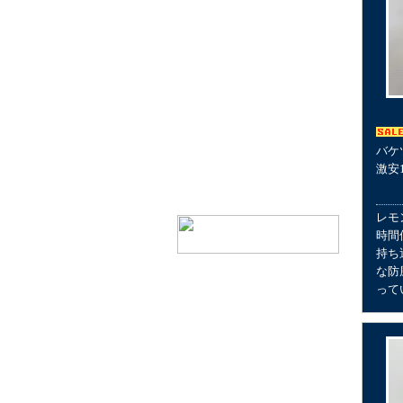
1個200円以下景品
1個300円以下景品
1個300円以上景品
当くじ
おもちゃ花火
ドリームキャンドル
バケ
激安
神戸市指定ゴミ袋
レモ
時間
持ち
ミニ鯉のぼり（こいのぼ
な防
り）
って
シャボン玉で遊ぼう！
日本生まれのキャラクター
景品
文具で遊ぼう！
おしゃれに遊ぼう！