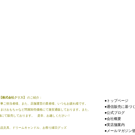
販【株式会社クリス】
のご紹介：
●トップページ
行事ご担当者様、また、店舗運営の業者様、いつもお疲れ様です。
●通信販売に基づ
おまけおもちゃなど問屋卸売価格にて激安通販しております。また、
●公式ブログ
店舗にて販売しております。 是非、お越しください！
●会社概要
●実店舗案内
景品文具、ドリームキャンドル、お祭り縁日グッズ
●メールマガジン