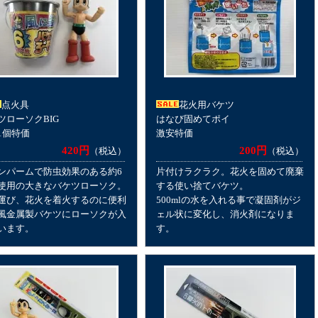
点火具
花火用バケツ
ツローソクBIG
はなび固めてポイ
1個特価
激安特価
420円
200円
（税込）
（税込）
ンパームで防虫効果のある約6
片付けラクラク。花火を固めて廃棄
使用の大きなバケツローソク。
する使い捨てバケツ。
運び、花火を着火するのに便利
500mlの水を入れる事で凝固剤がジ
風金属製バケツにローソクが入
ェル状に変化し、消火剤になりま
います。
す。