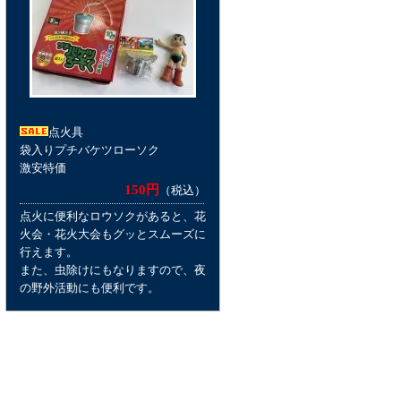
点火具
袋入りプチバケツローソク
激安特価
150円
（税込）
点火に便利なロウソクがあると、花
火会・花火大会もグッとスムーズに
行えます。
また、虫除けにもなりますので、夜
の野外活動にも便利です。