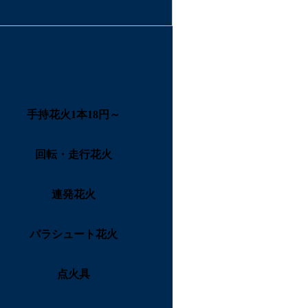
手持花火1本18円～
回転・走行花火
連発花火
パラシュート花火
点火具