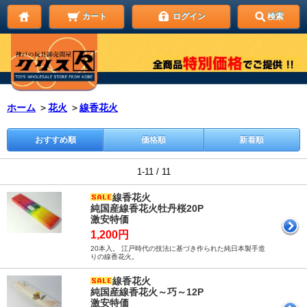
カート
ログイン
検索
ホーム
＞
花火
＞
線香花火
おすすめ順
価格順
新着順
1-11 / 11
線香花火
純国産線香花火牡丹桜20P
激安特価
1,200円
20本入。 江戸時代の技法に基づき作られた純日本製手造
りの線香花火。
線香花火
純国産線香花火～巧～12P
激安特価