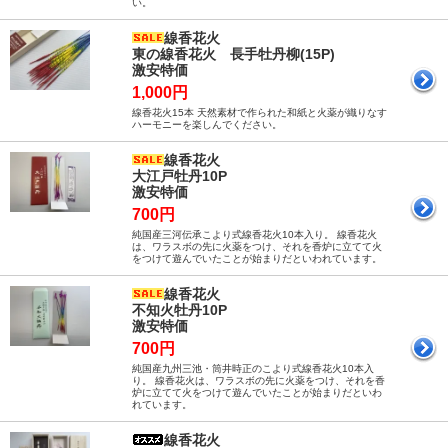
い。
線香花火
東の線香花火 長手牡丹柳(15P)
激安特価
1,000円
線香花火15本 天然素材で作られた和紙と火薬が織りなす
ハーモニーを楽しんでください。
線香花火
大江戸牡丹10P
激安特価
700円
純国産三河伝承こより式線香花火10本入り。 線香花火
は、ワラスボの先に火薬をつけ、それを香炉に立てて火
をつけて遊んでいたことが始まりだといわれています。
線香花火
不知火牡丹10P
激安特価
700円
純国産九州三池・筒井時正のこより式線香花火10本入
り。 線香花火は、ワラスボの先に火薬をつけ、それを香
炉に立てて火をつけて遊んでいたことが始まりだといわ
れています。
線香花火