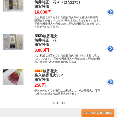
筒井時正 花々（はなはな）
激安特価
16,000円
八女和紙で細工をされた線香花火40本と櫨蝋の和蝋燭・
蝋燭立てがセットになり3段の木箱に収められています。
手作り国産職人が丹精込めて産地九州福岡八女で作られ
た限定数の線香花火。
線香花火
筒井時正 花
激安特価
8,000円
八女和紙で細工をされた線香花火5種42本が木箱に収め
られています。 手作り国産職人が丹精込めて産地九州福
岡八女で作られた限定数の線香花火。
線香花火
袋入線香花火30P
激安特価
250円
儚き命のしずくを表現した和紙こより式線香花火。 丁寧
に作られた紙より線香花火30本セット。
1-11 / 11
ページの先頭へ戻る