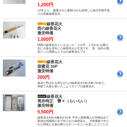
1,200円
12本入り。 厳選された素材のみを使用した純日本製手造
りの高級線香花火。
線香花火
西の線香花火
激安特価
1,000円
関西の線香花火といえばこの「スボ手」と言われる藁の
先に火薬を塗布した線香花火が主流です。 昔、稲作が豊
富だった関西ならではの線香花火です。
線香花火
甜蜜花 30P
激安特価
200円
穂花と呼ばれる昔ながらの線香花火6本x5束=30本入。
和紙で火薬を巻いたこよりタイプの線香花火。
線香花火
筒井時正 蕾々（らいらい）
激安特価
5,500円
線香花火8本x4種合計32本 手作り国産職人が丹精込めて
産地九州福岡八女で作られた線香花火。 天然素材で作ら
れた和紙と火薬が織りなすハーモニーを楽しんでくださ