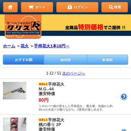
カート
ログイン
検索
ホーム
＞
花火
＞
手持花火1本18円～
おすすめ順
価格順
新着順
1-12 / 51
次のページへ
手持花火
M.G.-44
激安特価
80円
リボルバー銃の形をした手持花火。 着火後、先端から約
30㎝の火花☆が散りながら、2変色が楽しめます。
手持花火
桃の香り 2P
激安特価