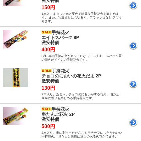
激安特価
150円
1本入、まぶしい光と変色で綺麗な手持花火を楽しめま
す。 また、写真撮影にも明るく、フラッシュなしでも写
ります。
手持花火
エイトスパーク 8P
激安特価
400円
8種8本の手持花火がセットになっています。 スパーク系
の花火がメインの手持花火です。
手持花火
チョコのにおいの花火だよ 2P
激安特価
130円
2本入り、あま～いチョコのにおいがする花火。 花火と
同時に香りも楽しめる手持花火です。
手持花火
串だんご花火 2P
激安特価
500円
2本入り、串に刺さっただんごをモチーフにしたかわいい
手持花火。 見た目と裏腹に迫力のある火花がでます。