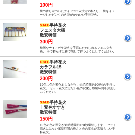
100円
桃の香りがついたナイアガラ花火が2本入り。 桃をイメ
ージしたピンクの火花がかわいい手持花火。
手持花火
フェスタ大橋
激安特価
300円
綺麗なナイアガラ花火を手軽にたのしめるフェスタ大
橋。 手で持たずに棒で刺して持つようにしてください。
手持花火
カラフル15
激安特価
200円
15色に色が変化をしながら、燃焼時間約100秒の手持ち
花火。 セット花火にはない色の変化と燃焼時間をお楽し
みください。
手持花火
十変色すすき
激安特価
150円
10色の色の変化が燃焼時間約120秒継続します。 セット
花火にはない燃焼時間の長さと色の変化が素晴らしい手
持花火。