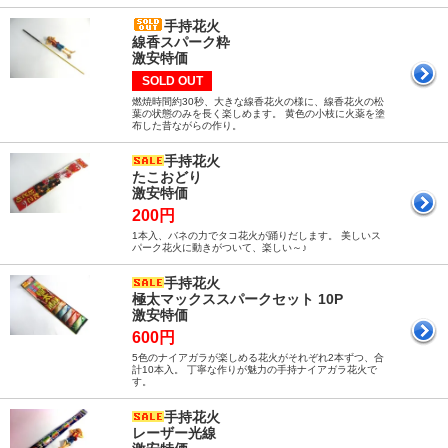
手持花火
線香スパーク粋
激安特価
SOLD OUT
燃焼時間約30秒、大きな線香花火の様に、線香花火の松
葉の状態のみを長く楽しめます。 黄色の小枝に火薬を塗
布した昔ながらの作り。
手持花火
たこおどり
激安特価
200円
1本入、バネの力でタコ花火が踊りだします。 美しいス
パーク花火に動きがついて、楽しい～♪
手持花火
極太マックススパークセット 10P
激安特価
600円
5色のナイアガラが楽しめる花火がそれぞれ2本ずつ、合
計10本入。 丁寧な作りが魅力の手持ナイアガラ花火で
す。
手持花火
レーザー光線