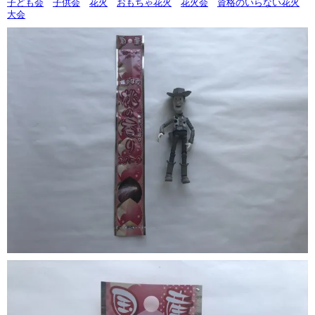
子ども会
子供会
花火
おもちゃ花火
花火会
資格のいらない花火
大会