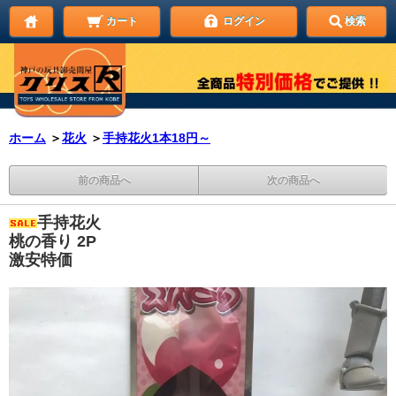
カート
ログイン
検索
ホーム
＞
花火
＞
手持花火1本18円～
前の商品へ
次の商品へ
手持花火
桃の香り 2P
激安特価