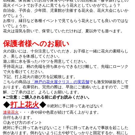
幼稚園、保育園でのお泊り保育や小学校での自然教室・修学旅行などの
花火イベントでお子さんに見てもらう花火としていかがでしょう？
自治会、子供会、少年団、児童館が主催する花火会、花火大会にもいか
がでしょう。
お祭り、縁日など各種イベントで見てもらう花火としても良いのではな
いでしょうか。
花火は湿気を防いで、保管していただければ、夏以外でも遊べます。
保護者様へのお願い
火の扱いには、十分注意していただき、お子様と一緒に花火の素晴らし
さ、美しさを体感してください。
遊ぶ前に水を張ったバケツを用意してください。
手持花火は、柄の先端を持ち体からできるだけ離して、先端にローソク
で火を着けてください。
下記、打上花火の遊び方を記載致します。
こちらの商品は
「神戸の花火屋クリス」の実店舗
でも激安卸値販売して
おります。在庫切れ、完売の際は、早急にご連絡いたしますので、ご理
解、ご了承のほど、よろしくお願いします。
■ご注意：ご購入される前に必ずお読みください。
◆
打上花火
◆
※絶対に手に持ってあそばない!
連発花火
・・・赤や緑や色星が続けて高く上がります。
台付もあります。
◎あそび方のポイント
絶対に手に持ってあそばないこと！手に持ってあそんで事故を起こした
例があります。倒れないように土や砂でしっかりと固定するか、杭にし