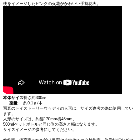
桃をイメージしたピンクの火花がかわいい手持花火。
本体サイズ
長さ約300㎜
薬量
約0.1ｇ/本
写真のトイストーリーウッディの人形は、サイズ参考の為に使用してい
ます。
人形のサイズは、約縦170mm横45mm。
500mlペットボトルと同じ位の高さと幅になります。
サイズイメージの参考にしてください。