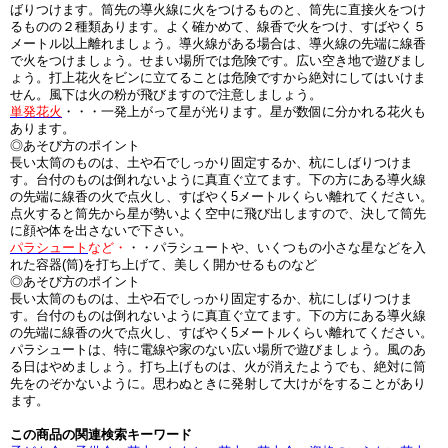
ばりつけます。筒先の導火線に火をつけるものと、筒先に直接火をつけ
るものの２種類あります。よく確かめて、線香で火をつけ、すばやく５
メートル以上離れましょう。導火線がある場合は、導火線の先端に線香
で火をつけましょう。せまい場所では危険です。広い空き地で遊びまし
ょう。打上花火をビンに立てることは危険ですから絶対にしてはいけま
せん。風下は火の粉が飛びますので注意しましょう。
単発花火
・・・一発上がって星が光ります。星が数個に分かれる花火も
あります。
◎あそび方のポイント
長い太筒のものは、土や石でしっかり固定するか、杭にしばりつけま
す。台付のものは倒れないように真直ぐ立てます。下の方にある導火線
の先端に線香の火で点火し、すばやく5メートルくらい離れてください。
点火すると筒先から星が勢いよく空中に飛び出しますので、決して筒先
に顔や体を出さないで下さい。
パラシュート
など・
・・パラシュートや、いくつもの小さな星などを入
れた容器(筒)を打ち上げて、美しく開かせるものなど
◎あそび方のポイント
長い太筒のものは、土や石でしっかり固定するか、杭にしばりつけま
す。台付のものは倒れないように真直ぐ立てます。下の方にある導火線
の先端に線香の火で点火し、すばやく5メートルくらい離れてください。
パラシュートは、特に電線や家のない広い場所で遊びましょう。風のあ
る日はやめましょう。打ち上げものは、火が消えたようでも、絶対に筒
先をのぞかないように。思わぬときに発射して大けがをすることがあり
ます。
この商品の関連検索キーワード