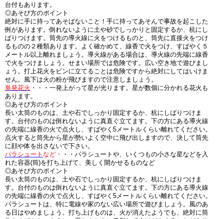
台付もあります。
◎あそび方のポイント
絶対に手に持ってあそばないこと！手に持ってあそんで事故を起こした
例があります。倒れないように土や砂でしっかりと固定するか、杭にし
ばりつけます。筒先の導火線に火をつけるものと、筒先に直接火をつけ
るものの２種類あります。よく確かめて、線香で火をつけ、すばやく５
メートル以上離れましょう。導火線がある場合は、導火線の先端に線香
で火をつけましょう。せまい場所では危険です。広い空き地で遊びまし
ょう。打上花火をビンに立てることは危険ですから絶対にしてはいけま
せん。風下は火の粉が飛びますので注意しましょう。
単発花火
・・・一発上がって星が光ります。星が数個に分かれる花火も
あります。
◎あそび方のポイント
長い太筒のものは、土や石でしっかり固定するか、杭にしばりつけま
す。台付のものは倒れないように真直ぐ立てます。下の方にある導火線
の先端に線香の火で点火し、すばやく5メートルくらい離れてください。
点火すると筒先から星が勢いよく空中に飛び出しますので、決して筒先
に顔や体を出さないで下さい。
パラシュート
など・
・・パラシュートや、いくつもの小さな星などを入
れた容器(筒)を打ち上げて、美しく開かせるものなど
◎あそび方のポイント
長い太筒のものは、土や石でしっかり固定するか、杭にしばりつけま
す。台付のものは倒れないように真直ぐ立てます。下の方にある導火線
の先端に線香の火で点火し、すばやく5メートルくらい離れてください。
パラシュートは、特に電線や家のない広い場所で遊びましょう。風のあ
る日はやめましょう。打ち上げものは、火が消えたようでも、絶対に筒