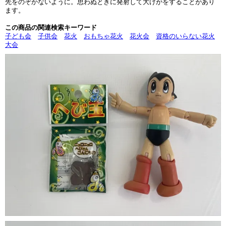
先をのぞかないように。思わぬときに発射して大けがをすることがあり
ます。
この商品の関連検索キーワード
子ども会
子供会
花火
おもちゃ花火
花火会
資格のいらない花火
大会