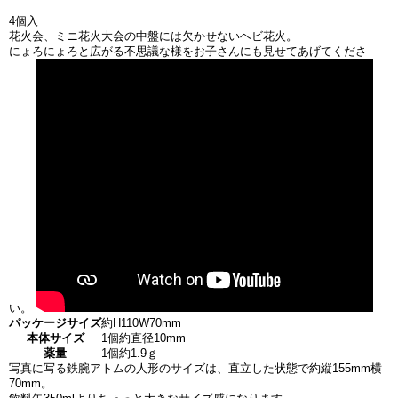
4個入
花火会、ミニ花火大会の中盤には欠かせないヘビ花火。
にょろにょろと広がる不思議な様をお子さんにも見せてあげてくださ
い。
パッケージサイズ
約H110W70mm
本体サイズ
1個約直径10mm
薬量
1個約1.9ｇ
写真に写る鉄腕アトムの人形のサイズは、直立した状態で約縦155mm横
70mm。