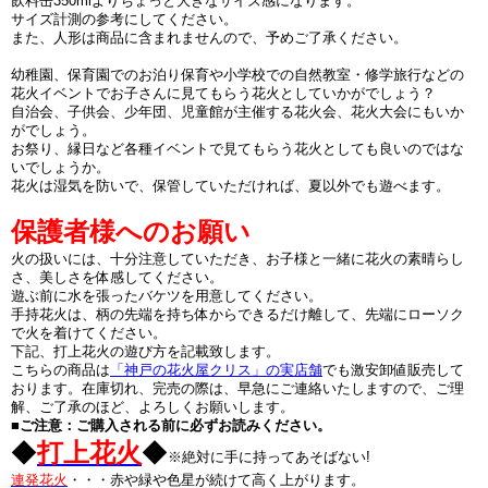
飲料缶350mlよりちょっと大きなサイズ感になります。
サイズ計測の参考にしてください。
また、人形は商品に含まれませんので、予めご了承ください。
幼稚園、保育園でのお泊り保育や小学校での自然教室・修学旅行などの
花火イベントでお子さんに見てもらう花火としていかがでしょう？
自治会、子供会、少年団、児童館が主催する花火会、花火大会にもいか
がでしょう。
お祭り、縁日など各種イベントで見てもらう花火としても良いのではな
いでしょうか。
花火は湿気を防いで、保管していただければ、夏以外でも遊べます。
保護者様へのお願い
火の扱いには、十分注意していただき、お子様と一緒に花火の素晴らし
さ、美しさを体感してください。
遊ぶ前に水を張ったバケツを用意してください。
手持花火は、柄の先端を持ち体からできるだけ離して、先端にローソク
で火を着けてください。
下記、打上花火の遊び方を記載致します。
こちらの商品は
「神戸の花火屋クリス」の実店舗
でも激安卸値販売して
おります。在庫切れ、完売の際は、早急にご連絡いたしますので、ご理
解、ご了承のほど、よろしくお願いします。
■ご注意：ご購入される前に必ずお読みください。
◆
打上花火
◆
※絶対に手に持ってあそばない!
連発花火
・・・赤や緑や色星が続けて高く上がります。