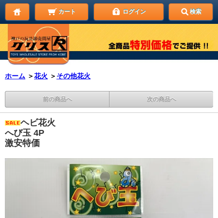
カート
ログイン
検索
ホーム
＞
花火
＞
その他花火
前の商品へ
次の商品へ
ヘビ花火
へび玉 4P
激安特価