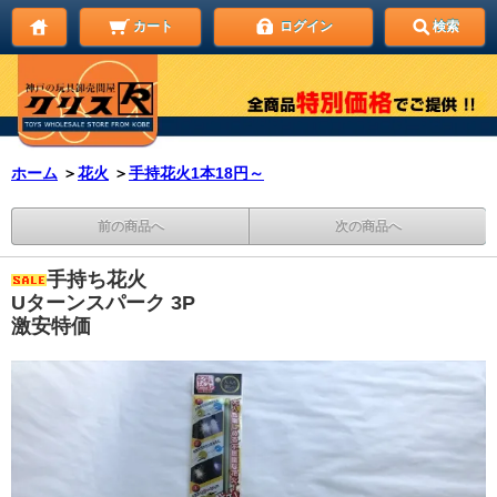
カート
ログイン
検索
ホーム
＞
花火
＞
手持花火1本18円～
前の商品へ
次の商品へ
手持ち花火
Uターンスパーク 3P
激安特価