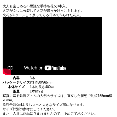
大人も楽しめる不思議な手持ち花火3本入。
火花が２つに分裂して火花が追っかけっこをします。
火花がUターンして戻ってくる日本で作られた花火。
内容
3本
パッケージサイズ
約H450W65mm
本体サイズ
1本約長さ400㎜
薬量
1本約9ｇ
写真に写る鉄腕アトムの人形のサイズは、直立した状態で約縦155mm横
70mm。
飲料缶350mlよりちょっと大きなサイズ感になります。
サイズ計測の参考にしてください。
また、人形は商品に含まれませんので、予めご了承ください。