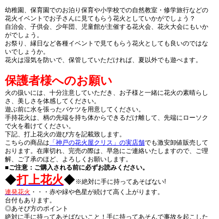
幼稚園、保育園でのお泊り保育や小学校での自然教室・修学旅行などの
花火イベントでお子さんに見てもらう花火としていかがでしょう？
自治会、子供会、少年団、児童館が主催する花火会、花火大会にもいか
がでしょう。
お祭り、縁日など各種イベントで見てもらう花火としても良いのではな
いでしょうか。
花火は湿気を防いで、保管していただければ、夏以外でも遊べます。
保護者様へのお願い
火の扱いには、十分注意していただき、お子様と一緒に花火の素晴らし
さ、美しさを体感してください。
遊ぶ前に水を張ったバケツを用意してください。
手持花火は、柄の先端を持ち体からできるだけ離して、先端にローソク
で火を着けてください。
下記、打上花火の遊び方を記載致します。
こちらの商品は
「神戸の花火屋クリス」の実店舗
でも激安卸値販売して
おります。在庫切れ、完売の際は、早急にご連絡いたしますので、ご理
解、ご了承のほど、よろしくお願いします。
■ご注意：ご購入される前に必ずお読みください。
◆
打上花火
◆
※絶対に手に持ってあそばない!
連発花火
・・・赤や緑や色星が続けて高く上がります。
台付もあります。
◎あそび方のポイント
絶対に手に持ってあそばないこと！手に持ってあそんで事故を起こした