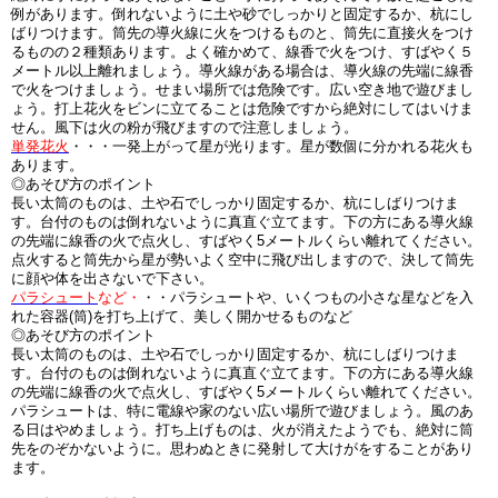
例があります。倒れないように土や砂でしっかりと固定するか、杭にし
ばりつけます。筒先の導火線に火をつけるものと、筒先に直接火をつけ
るものの２種類あります。よく確かめて、線香で火をつけ、すばやく５
メートル以上離れましょう。導火線がある場合は、導火線の先端に線香
で火をつけましょう。せまい場所では危険です。広い空き地で遊びまし
ょう。打上花火をビンに立てることは危険ですから絶対にしてはいけま
せん。風下は火の粉が飛びますので注意しましょう。
単発花火
・・・一発上がって星が光ります。星が数個に分かれる花火も
あります。
◎あそび方のポイント
長い太筒のものは、土や石でしっかり固定するか、杭にしばりつけま
す。台付のものは倒れないように真直ぐ立てます。下の方にある導火線
の先端に線香の火で点火し、すばやく5メートルくらい離れてください。
点火すると筒先から星が勢いよく空中に飛び出しますので、決して筒先
に顔や体を出さないで下さい。
パラシュート
など・
・・パラシュートや、いくつもの小さな星などを入
れた容器(筒)を打ち上げて、美しく開かせるものなど
◎あそび方のポイント
長い太筒のものは、土や石でしっかり固定するか、杭にしばりつけま
す。台付のものは倒れないように真直ぐ立てます。下の方にある導火線
の先端に線香の火で点火し、すばやく5メートルくらい離れてください。
パラシュートは、特に電線や家のない広い場所で遊びましょう。風のあ
る日はやめましょう。打ち上げものは、火が消えたようでも、絶対に筒
先をのぞかないように。思わぬときに発射して大けがをすることがあり
ます。