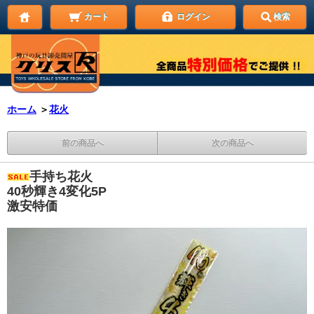
カート
ログイン
検索
ホーム
＞
花火
前の商品へ
次の商品へ
手持ち花火
40秒輝き4変化5P
激安特価