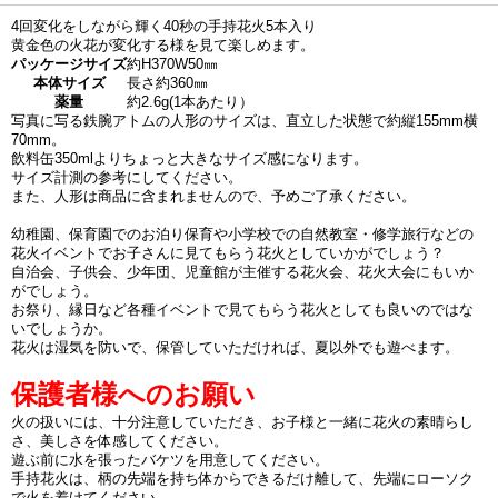
4回変化をしながら輝く40秒の手持花火5本入り
黄金色の火花が変化する様を見て楽しめます。
パッケージサイズ
約H370W50㎜
本体サイズ
長さ約360㎜
薬量
約2.6g(1本あたり）
写真に写る鉄腕アトムの人形のサイズは、直立した状態で約縦155mm横
70mm。
飲料缶350mlよりちょっと大きなサイズ感になります。
サイズ計測の参考にしてください。
また、人形は商品に含まれませんので、予めご了承ください。
幼稚園、保育園でのお泊り保育や小学校での自然教室・修学旅行などの
花火イベントでお子さんに見てもらう花火としていかがでしょう？
自治会、子供会、少年団、児童館が主催する花火会、花火大会にもいか
がでしょう。
お祭り、縁日など各種イベントで見てもらう花火としても良いのではな
いでしょうか。
花火は湿気を防いで、保管していただければ、夏以外でも遊べます。
保護者様へのお願い
火の扱いには、十分注意していただき、お子様と一緒に花火の素晴らし
さ、美しさを体感してください。
遊ぶ前に水を張ったバケツを用意してください。
手持花火は、柄の先端を持ち体からできるだけ離して、先端にローソク
で火を着けてください。