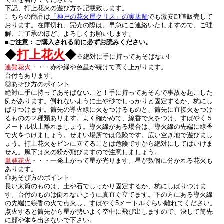
下記、打上花火の遊び方を記載致します。
こちらの商品は
「神戸の花火屋クリス」の実店舗
でも激安卸値販売して
おります。在庫切れ、完売の際は、早急にご連絡いたしますので、ご理
解、ご了承のほど、よろしくお願いします。
■ご注意：ご購入される前に必ずお読みください。
◆
打上花火
◆
※絶対に手に持ってあそばない!
連発花火
・・・赤や緑や色星が続けて高く上がります。
台付もあります。
◎あそび方のポイント
絶対に手に持ってあそばないこと！手に持ってあそんで事故を起こした
例があります。倒れないように土や砂でしっかりと固定するか、杭にし
ばりつけます。筒先の導火線に火をつけるものと、筒先に直接火をつけ
るものの２種類あります。よく確かめて、線香で火をつけ、すばやく５
メートル以上離れましょう。導火線がある場合は、導火線の先端に線香
で火をつけましょう。せまい場所では危険です。広い空き地で遊びまし
ょう。打上花火をビンに立てることは危険ですから絶対にしてはいけま
せん。風下は火の粉が飛びますので注意しましょう。
単発花火
・・・一発上がって星が光ります。星が数個に分かれる花火も
あります。
◎あそび方のポイント
長い太筒のものは、土や石でしっかり固定するか、杭にしばりつけま
す。台付のものは倒れないように真直ぐ立てます。下の方にある導火線
の先端に線香の火で点火し、すばやく5メートルくらい離れてください。
点火すると筒先から星が勢いよく空中に飛び出しますので、決して筒先
に顔や体を出さないで下さい。