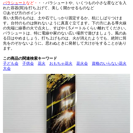
パラシュート
など・
・・パラシュートや、いくつもの小さな星などを入
れた容器(筒)を打ち上げて、美しく開かせるものなど
◎あそび方のポイント
長い太筒のものは、土や石でしっかり固定するか、杭にしばりつけま
す。台付のものは倒れないように真直ぐ立てます。下の方にある導火線
の先端に線香の火で点火し、すばやく5メートルくらい離れてください。
パラシュートは、特に電線や家のない広い場所で遊びましょう。風のあ
る日はやめましょう。打ち上げものは、火が消えたようでも、絶対に筒
先をのぞかないように。思わぬときに発射して大けがをすることがあり
ます。
この商品の関連検索キーワード
子ども会
子供会
花火
おもちゃ花火
花火会
資格のいらない花火
大会