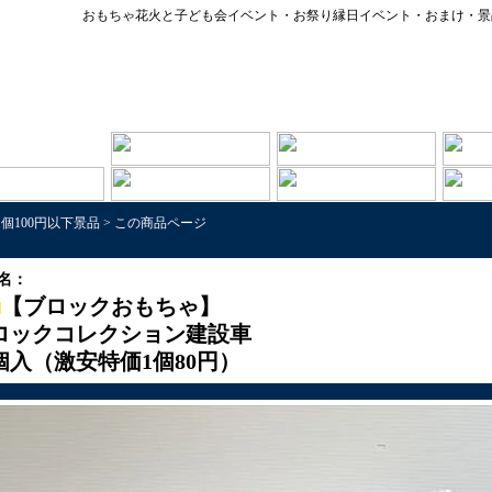
おもちゃ花火と子ども会イベント・お祭り縁日イベント・おまけ・景
1個100円以下景品
>
この商品ページ
名：
【ブロックおもちゃ】
ロックコレクション建設車
2個入（激安特価1個80円）