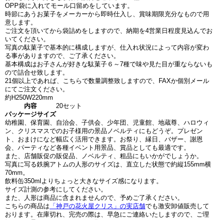
OPP袋に入れてモール口留めをしています。
時節にあうお菓子をメーカーから即時仕入し、賞味期限充分なもので用
意します。
ご注文を頂いてから袋詰めをしますので、納期を4営業日程度見込んでお
いてください。
写真の駄菓子で基本的に構成しますが、仕入れ状況によって内容が変わ
る事がありますので、ご了承ください。
基本構成はお子さんが好きな駄菓子６～7種で味や見た目が重ならないも
ので詰合せ致します。
21個以上であれば、こちらで数量調整致しますので、FAXか個別メール
にてご注文ください。
約H250W220mm
内容
20セット
パッケージサイズ
幼稚園、保育園、自治会、子供会、少年団、児童館、地蔵尊、ハロウィ
ン、クリスマスでのお子様用の景品ノベルティにもどうぞ。プレゼン
ト、おまけになど幅広く活用できます。お祭り、縁日、バザー、謝恩
会、パーティなど各種イベント用景品、賞品としても最適です。
また、店舗販促の販促品、ノベルティ、粗品にもいかがでしょうか。
写真に写る鉄腕アトムの人形のサイズは、直立した状態で約縦155mm横
70mm。
飲料缶350mlよりちょっと大きなサイズ感になります。
サイズ計測の参考にしてください。
また、人形は商品に含まれませんので、予めご了承ください。
こちらの商品は
「神戸の花火屋クリス」の実店舗
でも激安卸値販売して
おります。在庫切れ、完売の際は、早急にご連絡いたしますので、ご理