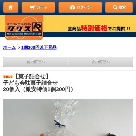
カート
ログイン
検索
ホーム
＞
1個300円以下景品
前の商品へ
次の商品へ
【菓子詰合せ】
子ども会駄菓子詰合せ
20個入（激安特価1個300円）