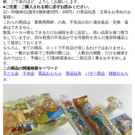
解、ご了承のほど、よろしくお願いします。
■ご注意：ご購入される前に必ずお読みください。
12～50個単位(激安1個単価10円～100円）の景品玩具・文具をお求めのお
客様へ
これらの商品は「業務用商材」の為、不良品が出た場合返品・交換・返
金はできません。
製造メーカー様もできるだけお値段を安く設定し、高い品質を保つ努力
をしていますが、20％程度の不良品がでる可能性を含んだ激安特価品と
して提供しております。
もちろん、全ての商品、ロットで不良品が混じるわけではありません。
もし、一般のお客様でご利用の際には、「人数分の個数」だけを確保す
るのではなく、予備として2割程度多めにご発注頂く事をおすすめしま
す。
この商品の関連検索キーワード
子ども会
子供会
景品おもちゃ
景品玩具
バザー景品
雑貨おもち
ゃ