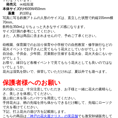
発売元
㈱稲垣屋
本体サイズ
約H600W450mm
薬量
約100ｇ
写真に写る鉄腕アトムの人形のサイズは、直立した状態で約縦155mm横
70mm。
飲料缶350mlよりちょっと大きなサイズ感になります。
サイズ計測の参考にしてください。
また、人形は商品に含まれませんので、予めご了承ください。
幼稚園、保育園でのお泊り保育や小学校での自然教室・修学旅行などの
花火イベントでお子さんに見てもらう花火としていかがでしょう？
自治会、子供会、少年団、児童館が主催する花火会、花火大会にもいか
がでしょう。
お祭り、縁日など各種イベントで見てもらう花火としても良いのではな
いでしょうか。
花火は湿気を防いで、保管していただければ、夏以外でも遊べます。
保護者様へのお願い
火の扱いには、十分注意していただき、お子様と一緒に花火の素晴らし
さ、美しさを体感してください。
遊ぶ前に水を張ったバケツを用意してください。
手持花火は、柄の先端を持ち体からできるだけ離して、先端にローソク
で火を着けてください。
下記、打上花火の遊び方を記載致します。
こちらの商品は
「神戸の花火屋クリス」の実店舗
でも激安卸値販売して