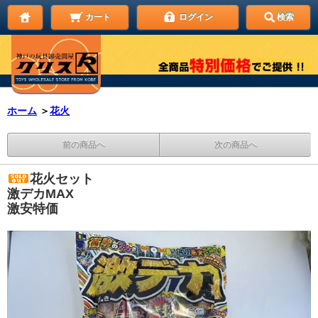
カート
ログイン
検索
ホーム
＞
花火
前の商品へ
次の商品へ
花火セット
激デカMAX
激安特価