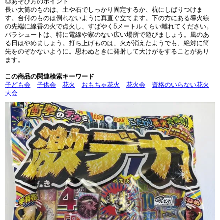
◎あそび方のポイント
長い太筒のものは、土や石でしっかり固定するか、杭にしばりつけま
す。台付のものは倒れないように真直ぐ立てます。下の方にある導火線
の先端に線香の火で点火し、すばやく5メートルくらい離れてください。
パラシュートは、特に電線や家のない広い場所で遊びましょう。風のあ
る日はやめましょう。打ち上げものは、火が消えたようでも、絶対に筒
先をのぞかないように。思わぬときに発射して大けがをすることがあり
ます。
この商品の関連検索キーワード
子ども会
子供会
花火
おもちゃ花火
花火会
資格のいらない花火
大会