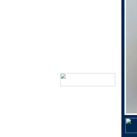
1個200円以下景品
1個300円以下景品
1個300円以上景品
当くじ
おもちゃ花火
ドリームキャンドル
神戸市指定ゴミ袋
ミニ鯉のぼり（こいのぼ
り）
シャボン玉で遊ぼう！
日本生まれのキャラクター
景品
文具で遊ぼう！
おしゃれに遊ぼう！