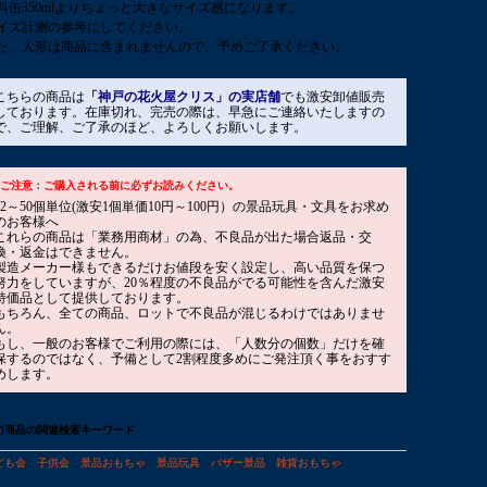
料缶350mlよりちょっと大きなサイズ感になります。
イズ計測の参考にしてください。
た、人形は商品に含まれませんので、予めご了承ください。
こちらの商品は
「神戸の花火屋クリス」の実店舗
でも激安卸値販売
しております。在庫切れ、完売の際は、早急にご連絡いたしますの
で、ご理解、ご了承のほど、よろしくお願いします。
■ご注意：ご購入される前に必ずお読みください。
12～50個単位(激安1個単価10円～100円）の景品玩具・文具をお求め
のお客様へ
これらの商品は「業務用商材」の為、不良品が出た場合返品・交
換・返金はできません。
製造メーカー様もできるだけお値段を安く設定し、高い品質を保つ
努力をしていますが、20％程度の不良品がでる可能性を含んだ激安
特価品として提供しております。
もちろん、全ての商品、ロットで不良品が混じるわけではありませ
ん。
もし、一般のお客様でご利用の際には、「人数分の個数」だけを確
保するのではなく、予備として2割程度多めにご発注頂く事をおすす
めします。
の商品の関連検索キーワード
ども会
子供会
景品おもちゃ
景品玩具
バザー景品
雑貨おもちゃ