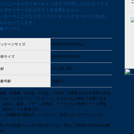
ィズニーキャラクターがミニサイズの消しゴムになってガ
ャガチャケースからでてくる文具おもちゃ。
ッキーやミニーなどディズニーキャラクターが小さな消し
ムになっています。
2種アソート
パッケージサイズ
約H180W260D70mm
本体サイズ
約H60W35D35mm
素材
PS,ABS,TPR
対象年齢
7歳以上
稚園、保育園、自治会、子供会、少年団、児童館でのお子様用の景品
ベルティにもどうぞ。プレゼント、おまけになど幅広く活用できま
。お祭り、縁日、バザー、謝恩会、パーティなど各種イベント用景
、賞品としても最適です。
た、店舗販促の販促品、ノベルティ、粗品にもいかがでしょうか。
真に写る鉄腕アトムの人形のサイズは、直立した状態で約縦155mm横
0mm。