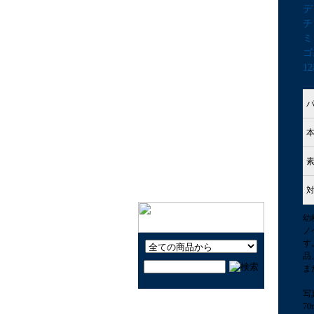
デ
キャラクター玩具LOVE
チ
知育しながら遊ぶ玩具
ミ
ゴ
楽器と音で遊ぼう！
1
昔なつかしい玩具で遊ぼ
う！
公園で遊ぼう！
おうちで遊ぼう！
ヨーヨーで遊ぼう！
クルマで遊ぼう！
幼
ノ
す
品
ま
写
7