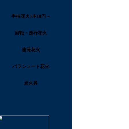
手持花火1本18円～
回転・走行花火
連発花火
パラシュート花火
点火具