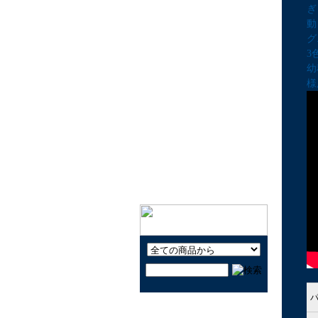
ぎ
キャラクター玩具LOVE
動
知育しながら遊ぶ玩具
グ
3
楽器と音で遊ぼう！
幼
昔なつかしい玩具で遊ぼ
様
う！
公園で遊ぼう！
おうちで遊ぼう！
ヨーヨーで遊ぼう！
クルマで遊ぼう！