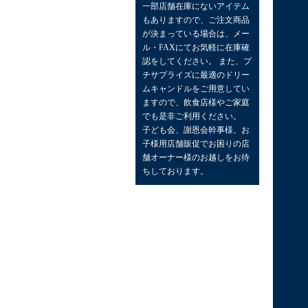
一部店舗在庫にないアイテム
もありますので、ご注文商品
が決まっている場合は、メー
ル・FAXにてお気軽に在庫確
認をしてください。 また、プ
チサプライズに最適のドリー
ムキャンドルをご用意してい
ますので、飲食店様やご家庭
でも是非ご利用ください。
子ども会、謝恩会幹事様、お
子様用店舗販促でお困りの店
舗オーナー様のお越しをお待
ちしております。