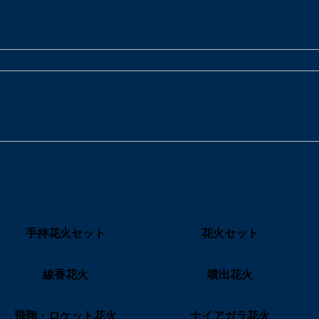
手持花火セット
花火セット
線香花火
噴出花火
飛翔・ロケット花火
ナイアガラ花火