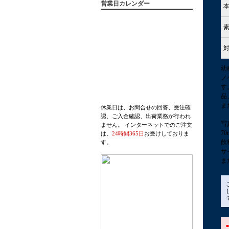
営業日カレンダー
幼
ノ
す
品
ま
休業日は、お問合せの回答、受注確
認、ご入金確認、出荷業務が行われ
写
ません。 インターネットでのご注文
7
は、
24時間365日
お受けしておりま
飲
す。
サ
ま