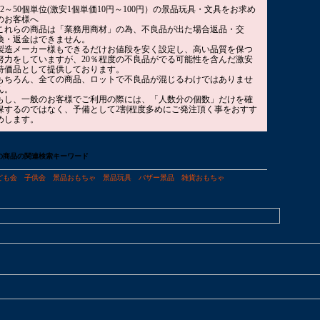
12～50個単位(激安1個単価10円～100円）の景品玩具・文具をお求め
のお客様へ
これらの商品は「業務用商材」の為、不良品が出た場合返品・交
換・返金はできません。
製造メーカー様もできるだけお値段を安く設定し、高い品質を保つ
努力をしていますが、20％程度の不良品がでる可能性を含んだ激安
特価品として提供しております。
もちろん、全ての商品、ロットで不良品が混じるわけではありませ
ん。
もし、一般のお客様でご利用の際には、「人数分の個数」だけを確
保するのではなく、予備として2割程度多めにご発注頂く事をおすす
めします。
の商品の関連検索キーワード
ども会
子供会
景品おもちゃ
景品玩具
バザー景品
雑貨おもちゃ