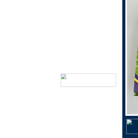
1個200円以下景品
1個300円以下景品
1個300円以上景品
当くじ
おもちゃ花火
ドリームキャンドル
神戸市指定ゴミ袋
ミニ鯉のぼり（こいのぼ
り）
シャボン玉で遊ぼう！
日本生まれのキャラクター
景品
文具で遊ぼう！
おしゃれに遊ぼう！