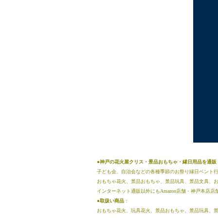
●神戸の花火屋クリス・景品おもちゃ・縁日用品を通
子ども会、自治会などの各種季節のお祭り縁日ベント
おもちゃ花火、景品おもちゃ、景品玩具、景品文具、
インターネット通販以外にもAmazon店舗・神戸本店
●
取扱い商品
：
おもちゃ花火、玩具花火、景品おもちゃ、景品玩具、