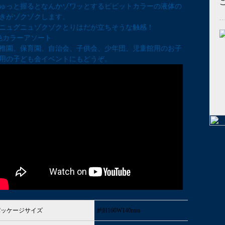
ゅっと握るとなんかゾワッとするビビットカラーの液体の
きがゾクゾクします。
ニュグニュゾクゾクとりはだが立ちそうな触感！
色カラーアソート
稚園、保育園、自治会、子供会、少年団、児童館用のお子
用の子ども会イベントにもどうぞ。
パッケージサイズ
約H160W140mm