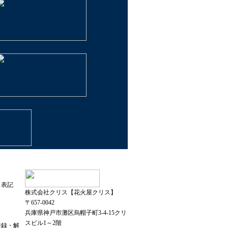
く表記
株式会社クリス【花火屋クリス】
〒657-0042
兵庫県神戸市灘区烏帽子町3-4-15クリ
スビル1～2階
登録・解