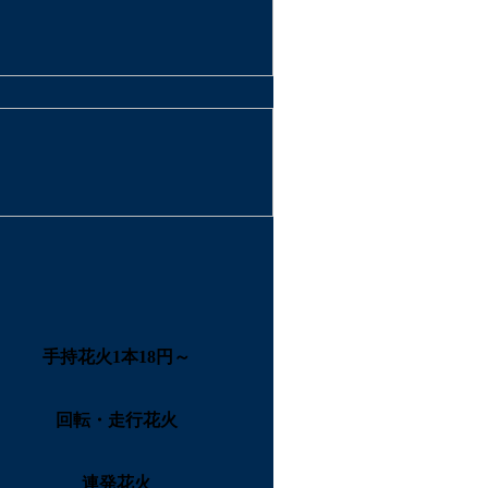
手持花火1本18円～
回転・走行花火
連発花火