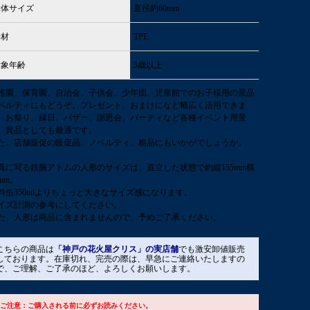
本体サイズ
直径約60mm
素材
TPE
対象年齢
5歳以上
稚園、保育園、自治会、子供会、少年団、児童館でのお子様用の景品
ベルティにもどうぞ。プレゼント、おまけになど幅広く活用できま
。お祭り、縁日、バザー、謝恩会、パーティなど各種イベント用景
、賞品としても最適です。
た、店舗販促の販促品、ノベルティ、粗品にもいかがでしょうか。
真に写る鉄腕アトムの人形のサイズは、直立した状態で約縦155mm横
0mm。
料缶350mlよりちょっと大きなサイズ感になります。
イズ計測の参考にしてください。
た、人形は商品に含まれませんので、予めご了承ください。
こちらの商品は
「神戸の花火屋クリス」の実店舗
でも激安卸値販売
しております。在庫切れ、完売の際は、早急にご連絡いたしますの
で、ご理解、ご了承のほど、よろしくお願いします。
■ご注意：ご購入される前に必ずお読みください。