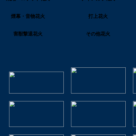
煙幕・音物花火
打上花火
害獣撃退花火
その他花火