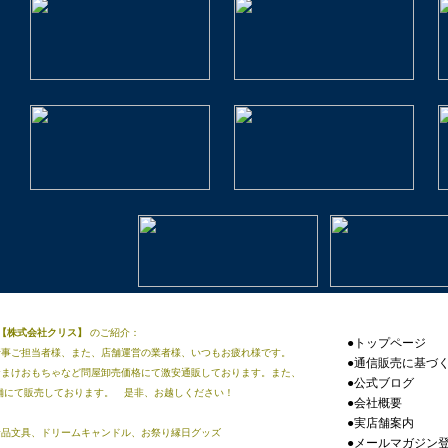
販【株式会社クリス】
のご紹介：
●トップページ
行事ご担当者様、また、店舗運営の業者様、いつもお疲れ様です。
●通信販売に基づ
おまけおもちゃなど問屋卸売価格にて激安通販しております。また、
●公式ブログ
店舗にて販売しております。 是非、お越しください！
●会社概要
●実店舗案内
景品文具、ドリームキャンドル、お祭り縁日グッズ
●メールマガジン