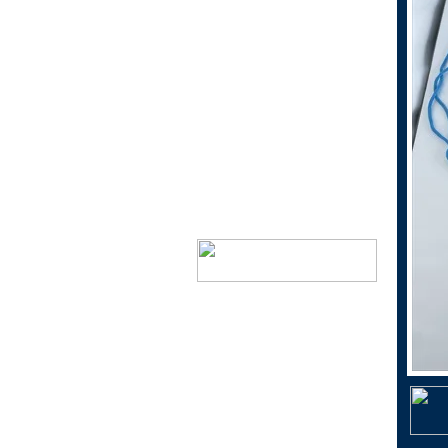
1個200円以下景品
1個300円以下景品
1個300円以上景品
当くじ
おもちゃ花火
ドリームキャンドル
神戸市指定ゴミ袋
ミニ鯉のぼり（こいのぼ
り）
シャボン玉で遊ぼう！
日本生まれのキャラクター
景品
文具で遊ぼう！
おしゃれに遊ぼう！