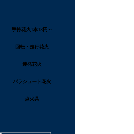
手持花火1本18円～
回転・走行花火
連発花火
パラシュート花火
点火具