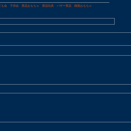
ども会
子供会
景品おもちゃ
景品玩具
バザー景品
雑貨おもちゃ