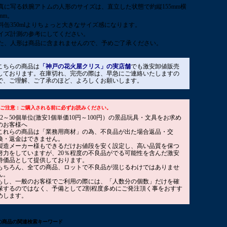
真に写る鉄腕アトムの人形のサイズは、直立した状態で約縦155mm横
0mm。
料缶350mlよりちょっと大きなサイズ感になります。
イズ計測の参考にしてください。
た、人形は商品に含まれませんので、予めご了承ください。
こちらの商品は
「神戸の花火屋クリス」の実店舗
でも激安卸値販売
しております。在庫切れ、完売の際は、早急にご連絡いたしますの
で、ご理解、ご了承のほど、よろしくお願いします。
■ご注意：ご購入される前に必ずお読みください。
12～50個単位(激安1個単価10円～100円）の景品玩具・文具をお求め
のお客様へ
これらの商品は「業務用商材」の為、不良品が出た場合返品・交
換・返金はできません。
製造メーカー様もできるだけお値段を安く設定し、高い品質を保つ
努力をしていますが、20％程度の不良品がでる可能性を含んだ激安
特価品として提供しております。
もちろん、全ての商品、ロットで不良品が混じるわけではありませ
ん。
もし、一般のお客様でご利用の際には、「人数分の個数」だけを確
保するのではなく、予備として2割程度多めにご発注頂く事をおすす
めします。
の商品の関連検索キーワード