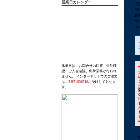
営業日カレンダー
写
7
飲
サ
ま
休業日は、お問合せの回答、受注確
認、ご入金確認、出荷業務が行われ
ません。 インターネットでのご注文
は、
24時間365日
お受けしておりま
す。
こ