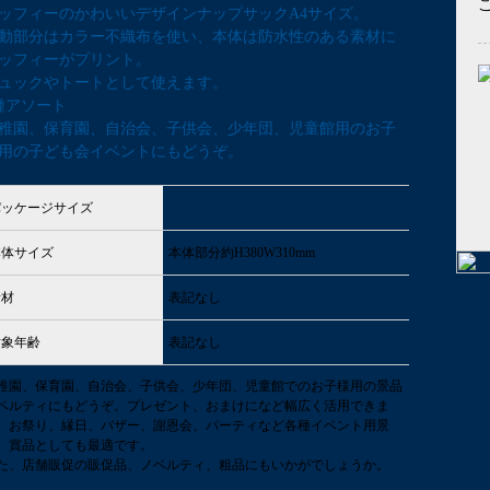
ッフィーのかわいいデザインナップサックA4サイズ。
動部分はカラー不織布を使い、本体は防水性のある素材に
ッフィーがプリント。
ュックやトートとして使えます。
種アソート
稚園、保育園、自治会、子供会、少年団、児童館用のお子
用の子ども会イベントにもどうぞ。
パッケージサイズ
本体サイズ
本体部分約H380W310mm
素材
表記なし
対象年齢
表記なし
稚園、保育園、自治会、子供会、少年団、児童館でのお子様用の景品
ベルティにもどうぞ。プレゼント、おまけになど幅広く活用できま
。お祭り、縁日、バザー、謝恩会、パーティなど各種イベント用景
、賞品としても最適です。
た、店舗販促の販促品、ノベルティ、粗品にもいかがでしょうか。