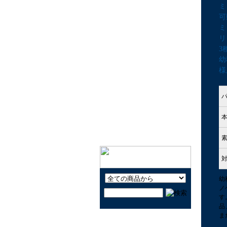
ミ
キャラクター玩具LOVE
可
知育しながら遊ぶ玩具
ミ
リ
楽器と音で遊ぼう！
3
昔なつかしい玩具で遊ぼ
幼
う！
様
公園で遊ぼう！
おうちで遊ぼう！
ヨーヨーで遊ぼう！
クルマで遊ぼう！
幼
ノ
す
品
ま