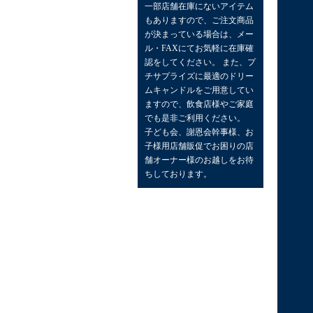
一部店舗在庫にないアイテム
もありますので、ご注文商品
が決まっている場合は、メー
ル・FAXにてお気軽に在庫確
認をしてください。 また、プ
チサプライズに最適のドリー
ムキャンドルをご用意してい
ますので、飲食店様やご家庭
でも是非ご利用ください。
子ども会、謝恩会幹事様、お
子様用店舗販促でお困りの店
舗オーナー様のお越しをお待
ちしております。