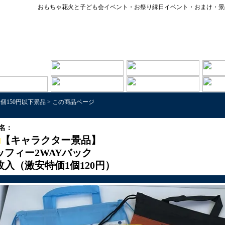
おもちゃ花火と子ども会イベント・お祭り縁日イベント・おまけ・景
1個150円以下景品
>
この商品ページ
名：
【キャラクター景品】
ッフィー2WAYバック
2枚入（激安特価1個120円）