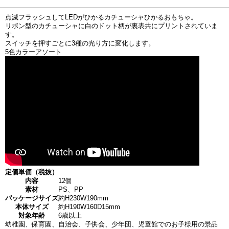
点滅フラッシュしてLEDがひかるカチューシャひかるおもちゃ。
リボン型のカチューシャに白のドット柄が裏表共にプリントされていま
す。
スイッチを押すごとに3種の光り方に変化します。
5色カラーアソート
定価単価（税抜）
内容
12個
素材
PS、PP
パッケージサイズ
約H230W190mm
本体サイズ
約H190W160D15mm
対象年齢
6歳以上
幼稚園、保育園、自治会、子供会、少年団、児童館でのお子様用の景品