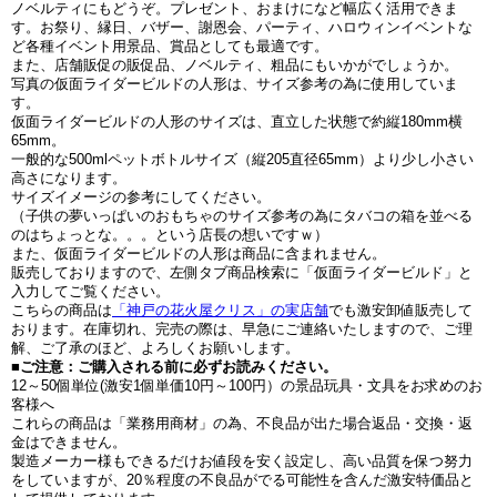
ノベルティにもどうぞ。プレゼント、おまけになど幅広く活用できま
す。お祭り、縁日、バザー、謝恩会、パーティ、ハロウィンイベントな
ど各種イベント用景品、賞品としても最適です。
また、店舗販促の販促品、ノベルティ、粗品にもいかがでしょうか。
写真の仮面ライダービルドの人形は、サイズ参考の為に使用していま
す。
仮面ライダービルドの人形のサイズは、直立した状態で約縦180mm横
65mm。
一般的な500mlペットボトルサイズ（縦205直径65mm）より少し小さい
高さになります。
サイズイメージの参考にしてください。
（子供の夢いっぱいのおもちゃのサイズ参考の為にタバコの箱を並べる
のはちょっとな。。。という店長の想いですｗ）
また、仮面ライダービルドの人形は商品に含まれません。
販売しておりますので、左側タブ商品検索に「仮面ライダービルド」と
入力してご覧ください。
こちらの商品は
「神戸の花火屋クリス」の実店舗
でも激安卸値販売して
おります。在庫切れ、完売の際は、早急にご連絡いたしますので、ご理
解、ご了承のほど、よろしくお願いします。
■ご注意：ご購入される前に必ずお読みください。
12～50個単位(激安1個単価10円～100円）の景品玩具・文具をお求めのお
客様へ
これらの商品は「業務用商材」の為、不良品が出た場合返品・交換・返
金はできません。
製造メーカー様もできるだけお値段を安く設定し、高い品質を保つ努力
をしていますが、20％程度の不良品がでる可能性を含んだ激安特価品と