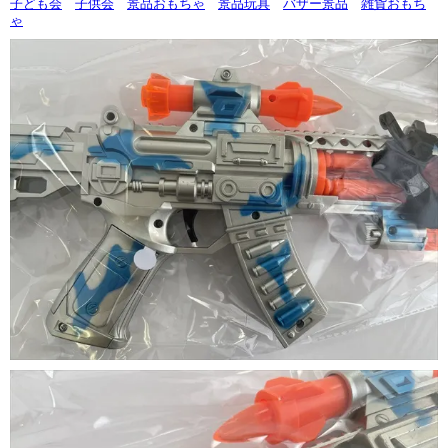
子ども会
子供会
景品おもちゃ
景品玩具
バザー景品
雑貨おもち
ゃ