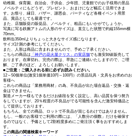
幼稚園、保育園、自治会、子供会、少年団、児童館でのお子様用の景品
ノベルティにもどうぞ。プレゼント、おまけになど幅広く活用できま
す。お祭り、縁日、バザー、謝恩会、パーティなど各種イベント用景
品、賞品としても最適です。
また、店舗販促の販促品、ノベルティ、粗品にもいかがでしょうか。
写真に写る鉄腕アトムの人形のサイズは、直立した状態で約縦155mm横
70mm。
飲料缶350mlよりちょっと大きなサイズ感になります。
サイズ計測の参考にしてください。
また、人形は商品に含まれませんので、予めご了承ください。
こちらの商品は
「神戸の花火屋クリス」の実店舗
でも激安卸値販売して
おります。在庫切れ、完売の際は、早急にご連絡いたしますので、ご理
解、ご了承のほど、よろしくお願いします。
■ご注意：ご購入される前に必ずお読みください。
12～50個単位(激安1個単価10円～100円）の景品玩具・文具をお求めのお
客様へ
これらの商品は「業務用商材」の為、不良品が出た場合返品・交換・返
金はできません。
製造メーカー様もできるだけお値段を安く設定し、高い品質を保つ努力
をしていますが、20％程度の不良品がでる可能性を含んだ激安特価品と
して提供しております。
もちろん、全ての商品、ロットで不良品が混じるわけではありません。
もし、一般のお客様でご利用の際には、「人数分の個数」だけを確保す
るのではなく、予備として2割程度多めにご発注頂く事をおすすめしま
す。
この商品の関連検索キーワード