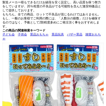
製造メーカー様もできるだけお値段を安く設定し、高い品質を保つ努力
をしていますが、20％程度の不良品がでる可能性を含んだ激安特価品と
して提供しております。
もちろん、全ての商品、ロットで不良品が混じるわけではありません。
もし、一般のお客様でご利用の際には、「人数分の個数」だけを確保す
るのではなく、予備として2割程度多めにご発注頂く事をおすすめしま
す。
この商品の関連検索キーワード
子ども会
子供会
景品おもちゃ
景品玩具
バザー景品
雑貨おもち
ゃ