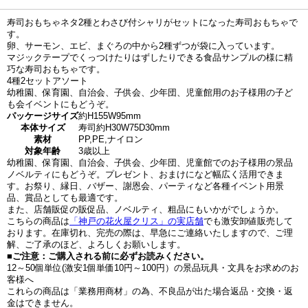
寿司おもちゃネタ2種とわさび付シャリがセットになった寿司おもちゃで
す。
卵、サーモン、エビ、まぐろの中から2種ずつが袋に入っています。
マジックテープでくっつけたりはずしたりできる食品サンプルの様に精
巧な寿司おもちゃです。
4種2セットアソート
幼稚園、保育園、自治会、子供会、少年団、児童館用のお子様用の子ど
も会イベントにもどうぞ。
パッケージサイズ
約H155W95mm
本体サイズ
寿司約H30W75D30mm
素材
PP,PE,ナイロン
対象年齢
3歳以上
幼稚園、保育園、自治会、子供会、少年団、児童館でのお子様用の景品
ノベルティにもどうぞ。プレゼント、おまけになど幅広く活用できま
す。お祭り、縁日、バザー、謝恩会、パーティなど各種イベント用景
品、賞品としても最適です。
また、店舗販促の販促品、ノベルティ、粗品にもいかがでしょうか。
こちらの商品は
「神戸の花火屋クリス」の実店舗
でも激安卸値販売して
おります。在庫切れ、完売の際は、早急にご連絡いたしますので、ご理
解、ご了承のほど、よろしくお願いします。
■ご注意：ご購入される前に必ずお読みください。
12～50個単位(激安1個単価10円～100円）の景品玩具・文具をお求めのお
客様へ
これらの商品は「業務用商材」の為、不良品が出た場合返品・交換・返
金はできません。