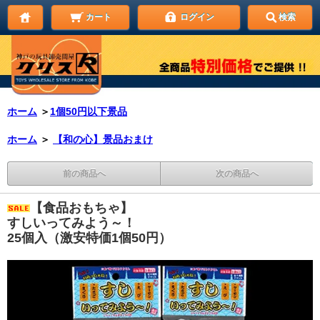
カート
ログイン
検索
ホーム
＞
1個50円以下景品
ホーム
＞
【和の心】景品おまけ
前の商品へ
次の商品へ
【食品おもちゃ】
すしいってみよう～！
25個入（激安特価1個50円）