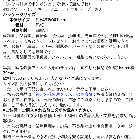
ゴムひも付きでポンポンと手で弾いて遊んでね♪
4種アソート（ミッキー、ミニー、ドナルド、プーさん）
パッケージサイズ
本体サイズ
約H460W400mm
素材
PVC
対象年齢
6歳以上
幼稚園、保育園、自治会、子供会、少年団、児童館でのお子様用の景品
ノベルティにもどうぞ。プレゼント、おまけになど幅広く活用できま
す。お祭り、縁日、バザー、謝恩会、パーティなど各種イベント用景
品、賞品としても最適です。
また、店舗販促の販促品、ノベルティ、粗品にもいかがでしょうか。
写真に写る鉄腕アトムの人形のサイズは、直立した状態で約縦155mm横
70mm。
飲料缶350mlよりちょっと大きなサイズ感になります。
サイズ計測の参考にしてください。
また、人形は商品に含まれませんので、予めご了承ください。
こちらの商品は
「神戸の花火屋クリス」の実店舗
でも激安卸値販売して
おります。在庫切れ、完売の際は、早急にご連絡いたしますので、ご理
解、ご了承のほど、よろしくお願いします。
■ご注意：ご購入される前に必ずお読みください。
12～50個単位(激安1個単価10円～100円）の景品玩具・文具をお求めのお
客様へ
これらの商品は「業務用商材」の為、不良品が出た場合返品・交換・返
金はできません。
製造メーカー様もできるだけお値段を安く設定し、高い品質を保つ努力