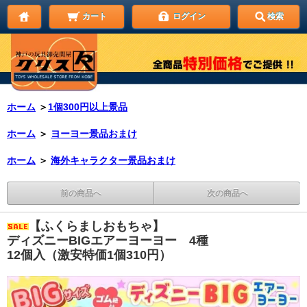
カート
ログイン
検索
ホーム
＞
1個300円以上景品
ホーム
＞
ヨーヨー景品おまけ
ホーム
＞
海外キャラクター景品おまけ
前の商品へ
次の商品へ
【ふくらましおもちゃ】
ディズニーBIGエアーヨーヨー 4種
12個入（激安特価1個310円）