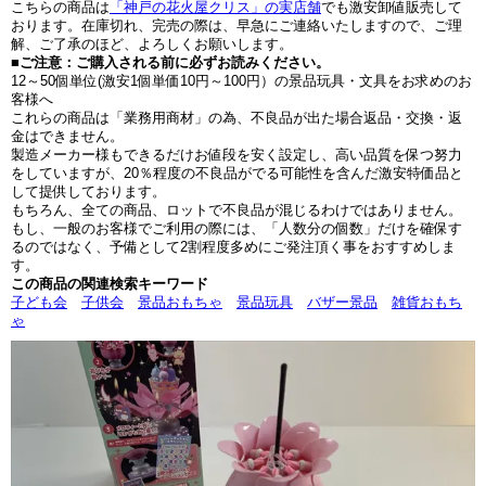
こちらの商品は
「神戸の花火屋クリス」の実店舗
でも激安卸値販売して
おります。在庫切れ、完売の際は、早急にご連絡いたしますので、ご理
解、ご了承のほど、よろしくお願いします。
■ご注意：ご購入される前に必ずお読みください。
12～50個単位(激安1個単価10円～100円）の景品玩具・文具をお求めのお
客様へ
これらの商品は「業務用商材」の為、不良品が出た場合返品・交換・返
金はできません。
製造メーカー様もできるだけお値段を安く設定し、高い品質を保つ努力
をしていますが、20％程度の不良品がでる可能性を含んだ激安特価品と
して提供しております。
もちろん、全ての商品、ロットで不良品が混じるわけではありません。
もし、一般のお客様でご利用の際には、「人数分の個数」だけを確保す
るのではなく、予備として2割程度多めにご発注頂く事をおすすめしま
す。
この商品の関連検索キーワード
子ども会
子供会
景品おもちゃ
景品玩具
バザー景品
雑貨おもち
ゃ