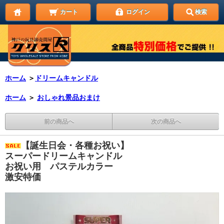
カート
ログイン
検索
ホーム
＞
ドリームキャンドル
ホーム
＞
おしゃれ景品おまけ
前の商品へ
次の商品へ
【誕生日会・各種お祝い】
スーパードリームキャンドル
お祝い用 パステルカラー
激安特価