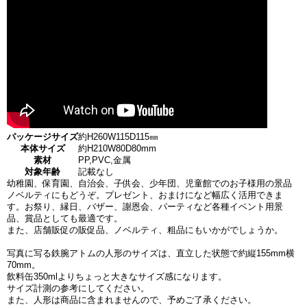
パッケージサイズ
約H260W115D115㎜
本体サイズ
約H210W80D80mm
素材
PP,PVC,金属
対象年齢
記載なし
幼稚園、保育園、自治会、子供会、少年団、児童館でのお子様用の景品
ノベルティにもどうぞ。プレゼント、おまけになど幅広く活用できま
す。お祭り、縁日、バザー、謝恩会、パーティなど各種イベント用景
品、賞品としても最適です。
また、店舗販促の販促品、ノベルティ、粗品にもいかがでしょうか。
写真に写る鉄腕アトムの人形のサイズは、直立した状態で約縦155mm横
70mm。
飲料缶350mlよりちょっと大きなサイズ感になります。
サイズ計測の参考にしてください。
また、人形は商品に含まれませんので、予めご了承ください。