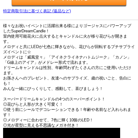
特定商取引法に基づく表記 (返品など)
様々なお祝いイベントに活躍出来る様によりゴージャスにパワーアップ
したSuperDreamCandle！
室内使用可能花火に点火するとキャンドルに火が移り花びらが開きま
す。
メロディと共にLEDが七色に輝きながら、花びらが回転するプチサプライ
ズイベントに☆
メロディは「威風堂々」「アイネクライネナハトムジーク」「カノン」
「G線上のアイア」がメドレー形式で流れます。
ドリームキャンドルは性別、年齢問わずたくさんの方にご使用いただけ
ます。
お孫さんへのプレゼント、友達へのサプライズ、歳の祝いごと、告白に
も！
みんな一緒にびっくりして、感動して、喜びましょう！
スーパードリームキャンドルの4つのスーパーポイント！
◎花びらと人形が大きく可愛く！
◎使う前にシールでデコレーションできる！年齢や名前など入れられま
す！
◎メロディーに合わせて、7色に輝く10個のLED！
◎光が星型に見える不思議なメガネ付き！