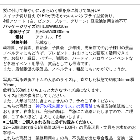
髪に付けて華やかに♪きらめく蝶を身に着けて気分UP
スイッチ切り替えでLEDが光るかわいいバタフライ型髪飾り。
4種アソート（白、ピンク、ブルー、グリーン）豆電池使用交換不可
パッケージサイズ
約H100W90D30㎜
本体サイズ
約H45W40D30mm
素材
アクリル、PS
対象年齢
記載なし
幼稚園、保育園、自治会、子供会、少年団、児童館でのお子様用の景品
ノベルティにもどうぞ。プレゼント、おまけになど幅広く活用できま
す。お祭り、縁日、バザー、謝恩会、パーティ、ハロウィンイベントな
ど各種イベント用景品、賞品としても最適です。
また、店舗販促の販促品、ノベルティ、粗品にもいかがでしょうか。
写真に写る鉄腕アトムの人形のサイズは、直立した状態で約縦155mm横
70mm。
飲料缶350mlよりちょっと大きなサイズ感になります。
サイズ計測の参考にしてください。
また、人形は商品に含まれませんので、予めご了承ください。
こちらの商品は
「神戸の花火屋クリス」の実店舗
でも激安卸値販売して
おります。在庫切れ、完売の際は、早急にご連絡いたしますので、ご理
解、ご了承のほど、よろしくお願いします。
■ご注意：ご購入される前に必ずお読みください。
12～50個単位(激安1個単価10円～100円）の景品玩具・文具をお求めのお
客様へ
これらの商品は「業務用商材」の為、不良品が出た場合返品・交換・返