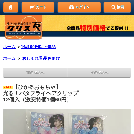
カート
ログイン
検索
ホーム
＞
1個100円以下景品
ホーム
＞
おしゃれ景品おまけ
前の商品へ
次の商品へ
【ひかるおもちゃ】
光る！バタフライヘアクリップ
12個入（激安特価1個60円）