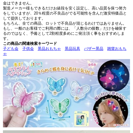
金はできません。
製造メーカー様もできるだけお値段を安く設定し、高い品質を保つ努力
をしていますが、20％程度の不良品がでる可能性を含んだ激安特価品と
して提供しております。
もちろん、全ての商品、ロットで不良品が混じるわけではありません。
もし、一般のお客様でご利用の際には、「人数分の個数」だけを確保す
るのではなく、予備として2割程度多めにご発注頂く事をおすすめしま
す。
この商品の関連検索キーワード
子ども会
子供会
景品おもちゃ
景品玩具
バザー景品
雑貨おもち
ゃ