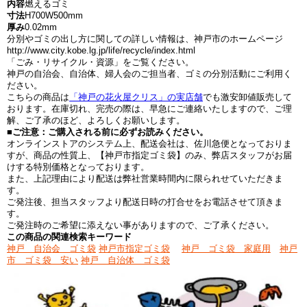
内容
燃えるゴミ
寸法
H700W500mm
厚み
0.02mm
分別やゴミの出し方に関しての詳しい情報は、神戸市のホームページ
http://www.city.kobe.lg.jp/life/recycle/index.html
「ごみ・リサイクル・資源」をご覧ください。
神戸の自治会、自治体、婦人会のご担当者、ゴミの分別活動にご利用く
ださい。
こちらの商品は
「神戸の花火屋クリス」の実店舗
でも激安卸値販売して
おります。在庫切れ、完売の際は、早急にご連絡いたしますので、ご理
解、ご了承のほど、よろしくお願いします。
■ご注意：ご購入される前に必ずお読みください。
オンラインストアのシステム上、配送会社は、佐川急便となっておりま
すが、商品の性質上、【神戸市指定ゴミ袋】のみ、弊店スタッフがお届
けする特別価格となっております。
また、上記理由により配送は弊社営業時間内に限られせていただきま
す。
ご発注後、担当スタッフより配送日時の打合せをお電話させて頂きま
す。
ご発注時のご希望に添えない事がありますので、ご了承ください。
この商品の関連検索キーワード
神戸 自治会 ゴミ袋
神戸市指定ゴミ袋
神戸 ゴミ袋 家庭用
神戸
市 ゴミ袋 安い
神戸 自治体 ゴミ袋