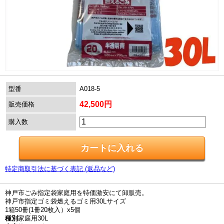
型番
A018-5
42,500円
販売価格
購入数
特定商取引法に基づく表記 (返品など)
神戸市ごみ指定袋家庭用を特価激安にて卸販売。
神戸市指定ゴミ袋燃えるゴミ用30Lサイズ
1箱50冊(1冊20枚入）x5個
種別
家庭用30L