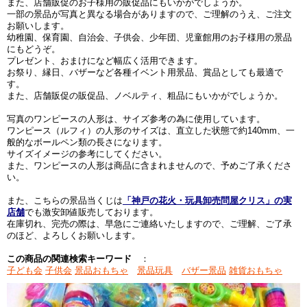
また、店舗販促のお子様用の販促品にもいかがでしょうか。
一部の景品が写真と異なる場合がありますので、ご理解のうえ、ご注文
お願いします。
幼稚園、保育園、自治会、子供会、少年団、児童館用のお子様用の景品
にもどうぞ。
プレゼント、おまけになど幅広く活用できます。
お祭り、縁日、バザーなど各種イベント用景品、賞品としても最適で
す。
また、店舗販促の販促品、ノベルティ、粗品にもいかがでしょうか。
写真のワンピースの人形は、サイズ参考の為に使用しています。
ワンピース（ルフィ）の人形のサイズは、直立した状態で約140mm、一
般的なボールペン類の長さになります。
サイズイメージの参考にしてください。
また、ワンピースの人形は商品に含まれませんので、予めご了承くださ
い。
また、こちらの景品当くじは
「神戸の花火・玩具卸売問屋クリス」の実
店舗
でも激安卸値販売しております。
在庫切れ、完売の際は、早急にご連絡いたしますので、ご理解、ご了承
のほど、よろしくお願いします。
この商品の関連検索キーワード
：
子ども会
子供会
景品おもちゃ
景品玩具
バザー景品
雑貨おもちゃ