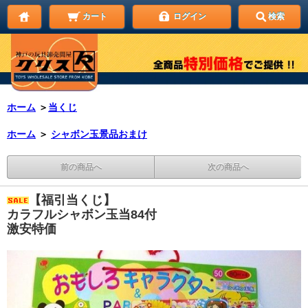
カート
ログイン
検索
ホーム
＞
当くじ
ホーム
＞
シャボン玉景品おまけ
前の商品へ
次の商品へ
【福引当くじ】
カラフルシャボン玉当84付
激安特価