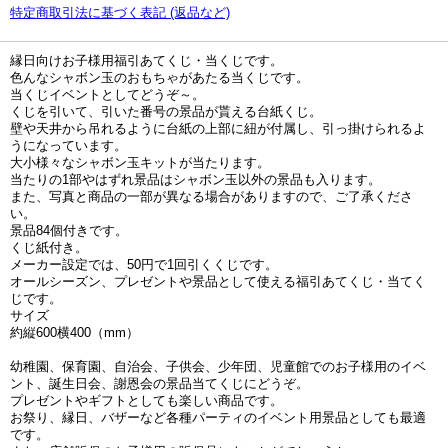
特定商取引法に基づく表記 (返品など)
縁日向けお子様用福引あてくじ・当くじです。
色んなシャボン玉のおもちゃがあたる当くじです。
当くじイベントとしてどうぞ～。
くじを引いて、引いた番号の景品が貰える台紙くじ。
壁や天井から吊れるように台紙の上部に紐が付属し、引っ掛けられるよ
うになっています。
大小様々なシャボン玉キットが当たります。
当たりの1部やはずれ景品はシャボン玉以外の景品も入ります。
また、写真と商品の一部が異なる場合がありますので、ご了承くださ
い。
景品84個付きです。
くじ紙付き。
メーカー設定では、50円で1回引くくじです。
オールシーズン、プレゼントや景品として使える福引あてくじ・当てく
じです。
サイズ
約縦600横400（mm）
幼稚園、保育園、自治会、子供会、少年団、児童館でのお子様用のイベ
ント、誕生日会、謝恩会の景品当てくじにどうぞ。
プレゼントやギフトとしても楽しい商品です。
お祭り、縁日、バザーなど各種パーティのイベント用景品としても最適
です。