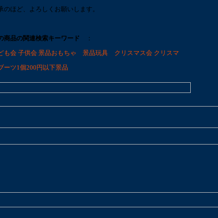
承のほど、よろしくお願いします。
の商品の関連検索キーワード
：
ども会
子供会
景品おもちゃ
景品玩具
クリスマス会
クリスマ
ブーツ
1個200円以下景品