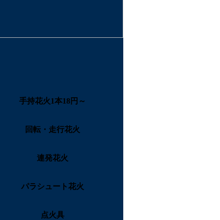
手持花火1本18円～
回転・走行花火
連発花火
パラシュート花火
点火具