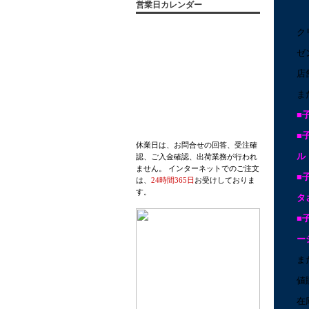
営業日カレンダー
ク
ゼ
店
ま
■
■
休業日は、お問合せの回答、受注確
ル
認、ご入金確認、出荷業務が行われ
ません。 インターネットでのご注文
■
は、
24時間365日
お受けしておりま
す。
タ
■
ー
ま
値
在