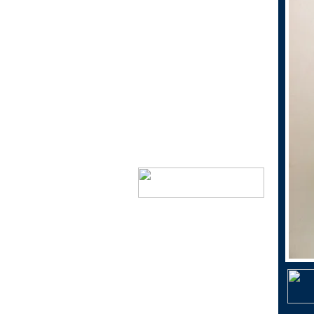
1個200円以下景品
1個300円以下景品
1個300円以上景品
当くじ
おもちゃ花火
ドリームキャンドル
神戸市指定ゴミ袋
ミニ鯉のぼり（こいのぼ
り）
シャボン玉で遊ぼう！
日本生まれのキャラクター
景品
文具で遊ぼう！
おしゃれに遊ぼう！