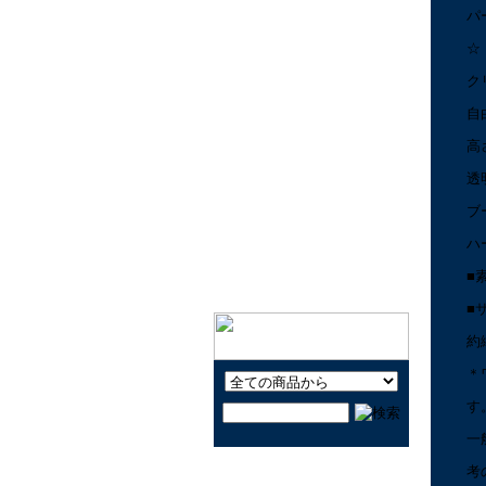
パ
キャラクター玩具LOVE
☆
知育しながら遊ぶ玩具
ク
楽器と音で遊ぼう！
自
昔なつかしい玩具で遊ぼ
う！
高
公園で遊ぼう！
透
おうちで遊ぼう！
ブ
ヨーヨーで遊ぼう！
ハ
クルマで遊ぼう！
■
■
約
＊
す
一
考