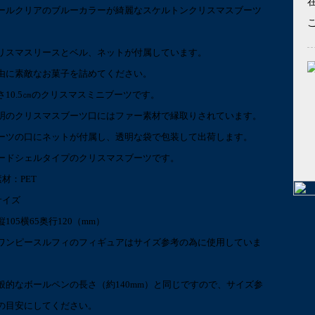
ールクリアのブルーカラーが綺麗なスケルトンクリスマスブーツ
リスマスリースとベル、ネットが付属しています。
由に素敵なお菓子を詰めてください。
さ10.5㎝のクリスマスミニブーツです。
明のクリスマスブーツ口にはファー素材で縁取りされています。
ーツの口にネットが付属し、透明な袋で包装して出荷します。
ードシェルタイプのクリスマスブーツです。
素材：PET
サイズ
縦105横65奥行120（mm）
ワンピースルフィのフィギュアはサイズ参考の為に使用していま
。
般的なボールペンの長さ（約140mm）と同じですので、サイズ参
の目安にしてください。