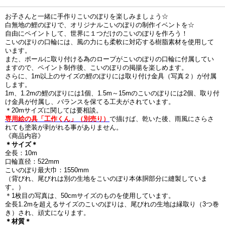
お子さんと一緒に手作りこいのぼりを楽しみましょう☆
白無地の鯉のぼりで、オリジナルこいのぼりの制作イベントを☆
自由にペイントして、世界に１つだけのこいのぼりを作ろう！
こいのぼりの口輪には、風の力にも柔軟に対応する樹脂素材を使用して
います。
また、ポールに取り付ける為のロープがこいのぼりの口輪に付属してい
ますので、ペイント制作後、こいのぼりの掲揚を楽しめます。
さらに、1m以上のサイズの鯉のぼりには取り付け金具（写真２）が付属
します。
1m、1.2mの鯉のぼりには1個、1.5m～15mのこいのぼりには2個、取り付
け金具が付属し、バランスを保てる工夫がされています。
＊20mサイズに関しては要相談。
専用絵の具「工作くん」（別売り）
で描けば、乾いた後、雨風にさらさ
れても塗装が剥がれる事がありません。
《商品内容》
＊サイズ＊
全長：10m
口輪直径：522mm
こいのぼり最大巾：1550mm
（背びれ、尾びれは別の生地をこいのぼり本体胴部分に縫製していま
す。）
＊1枚目の写真は、50cmサイズのものを使用しています。
全長1.2mを超えるサイズのこいのぼりは、尾びれの生地は縁取り（3つ巻
き）され、頑丈になります。
＊材質＊