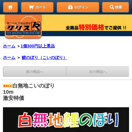
カート
ログイン
検索
ホーム
＞
1個300円以上景品
ホーム
＞
鯉のぼり（こいのぼり）
前の商品へ
次の商品へ
白無地こいのぼり
10m
激安特価