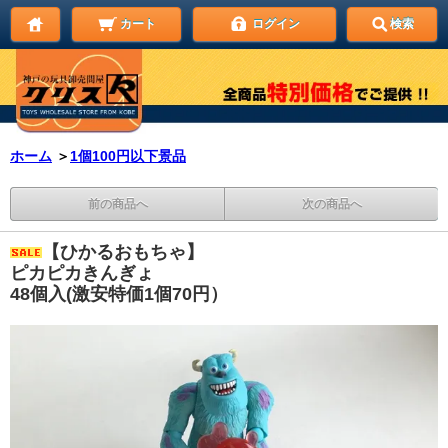
カート
ログイン
検索
ホーム
＞
1個100円以下景品
前の商品へ
次の商品へ
【ひかるおもちゃ】
ピカピカきんぎょ
48個入(激安特価1個70円）