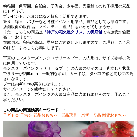
幼稚園、保育園、自治会、子供会、少年団、児童館でのお子様用の景品
にもどうぞ。
プレゼント、おまけになど幅広く活用できます。
祭り、縁日、バザーなど各種イベント用景品、賞品としても最適です。
店舗販促の販促品、ノベルティ、粗品にもいかがでしょうか。
また、こちらの商品は
「神戸の花火屋クリス」の実店舗
でも激安卸値販
売しております。
在庫切れ、完売の際は、早急にご連絡いたしますので、ご理解、ご了承
のほど、よろしくお願いします。
写真のモンスターズインク（サリー＆ブー）の人形は、サイズ参考の為
に使用しています。
モンスターズインク（サリー＆ブー）の人形のサイズは、直立した状態
でサリーが約90mm、一般的な名刺、カード類、タバコの箱と同じ位の高
さになります。
ブーは約40mmの高さになります。
サイズイメージの参考にしてください。
また、モンスターズインクの人形は商品に含まれませんので、予めご了
承ください。
この商品の関連検索キーワード
：
子ども会
子供会
景品おもちゃ
景品玩具
バザー景品
雑貨おもちゃ