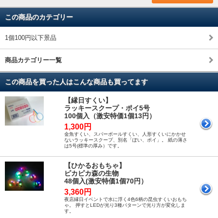
この商品のカテゴリー
1個100円以下景品
商品カテゴリー一覧
この商品を買った人はこんな商品も買ってます
【縁日すくい】
ラッキースクープ・ポイ5号
100個入（激安特価1個13円）
1,300円
金魚すくい、スパーボールすくい、人形すくいにかかせ
ないラッキースクープ、別名「ぽい、ポイ」。 紙の薄さ
は5号(標準の厚み）です。
【ひかるおもちゃ】
ピカピカ森の生物
48個入(激安特価1個70円）
3,360円
夜店縁日イベントで水に浮く4色6柄の昆虫すくいおもち
ゃ。 押すとLEDが光り3種パターンで光り方が変化しま
す。