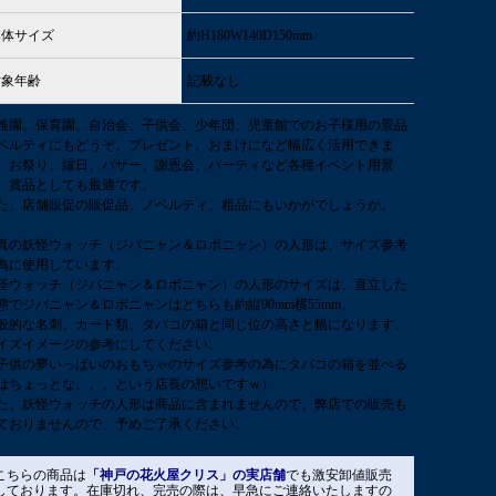
本体サイズ
約H180W140D150mm
対象年齢
記載なし
稚園、保育園、自治会、子供会、少年団、児童館でのお子様用の景品
ベルティにもどうぞ。プレゼント、おまけになど幅広く活用できま
。お祭り、縁日、バザー、謝恩会、パーティなど各種イベント用景
、賞品としても最適です。
た、店舗販促の販促品、ノベルティ、粗品にもいかがでしょうか。
真の妖怪ウォッチ（ジバニャン＆ロボニャン）の人形は、サイズ参考
為に使用しています。
怪ウォッチ（ジバニャン＆ロボニャン）の人形のサイズは、直立した
態でジバニャン＆ロボニャンはどちらも約縦90mm横55mm。
般的な名刺、カード類、タバコの箱と同じ位の高さと幅になります。
イズイメージの参考にしてください。
子供の夢いっぱいのおもちゃのサイズ参考の為にタバコの箱を並べる
はちょっとな。。。という店長の想いですｗ）
た、妖怪ウォッチの人形は商品に含まれませんので、弊店での販売も
ておりませんので、予めご了承ください。
こちらの商品は
「神戸の花火屋クリス」の実店舗
でも激安卸値販売
しております。在庫切れ、完売の際は、早急にご連絡いたしますの