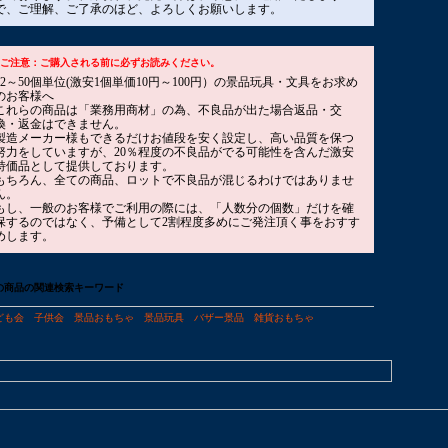
で、ご理解、ご了承のほど、よろしくお願いします。
■ご注意：ご購入される前に必ずお読みください。
12～50個単位(激安1個単価10円～100円）の景品玩具・文具をお求め
のお客様へ
これらの商品は「業務用商材」の為、不良品が出た場合返品・交
換・返金はできません。
製造メーカー様もできるだけお値段を安く設定し、高い品質を保つ
努力をしていますが、20％程度の不良品がでる可能性を含んだ激安
特価品として提供しております。
もちろん、全ての商品、ロットで不良品が混じるわけではありませ
ん。
もし、一般のお客様でご利用の際には、「人数分の個数」だけを確
保するのではなく、予備として2割程度多めにご発注頂く事をおすす
めします。
の商品の関連検索キーワード
ども会
子供会
景品おもちゃ
景品玩具
バザー景品
雑貨おもちゃ