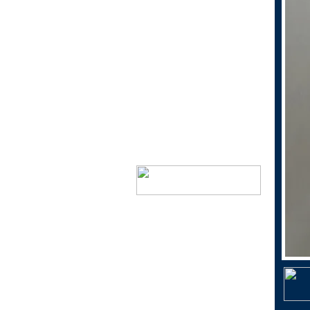
1個200円以下景品
1個300円以下景品
1個300円以上景品
当くじ
おもちゃ花火
ドリームキャンドル
神戸市指定ゴミ袋
ミニ鯉のぼり（こいのぼ
り）
シャボン玉で遊ぼう！
日本生まれのキャラクター
景品
文具で遊ぼう！
おしゃれに遊ぼう！