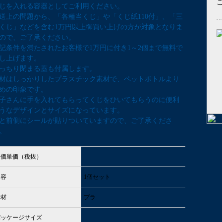
じを入れる容器としてご利用ください。
送上の問題から、「各種当くじ」や「くじ紙110付」、「三
くじ」などを含む1万円以上御買い上げの方が対象となりま
ので、ご了承ください。
記条件を満たされたお客様で1万円に付き1～2個まで無料で
し上げます。
っちり閉まる蓋も付属します。
材はしっかりしたプラスチック素材で、ペットボトルより
めの印象です。
子さんに手を入れてもらってくじをひいてもらうのに便利
うなデザインとサイズになっています。
と前側にシールが貼りついていますので、ご了承くださ
。
定価単価（税抜）
内容
1個セット
素材
プラ
パッケージサイズ