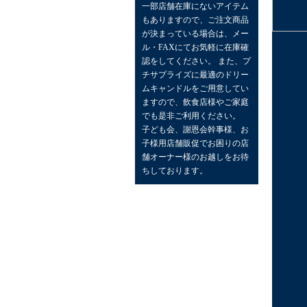
一部店舗在庫にないアイテム
もありますので、ご注文商品
が決まっている場合は、メー
ル・FAXにてお気軽に在庫確
認をしてください。 また、プ
チサプライズに最適のドリー
ムキャンドルをご用意してい
ますので、飲食店様やご家庭
でも是非ご利用ください。
子ども会、謝恩会幹事様、お
子様用店舗販促でお困りの店
舗オーナー様のお越しをお待
ちしております。