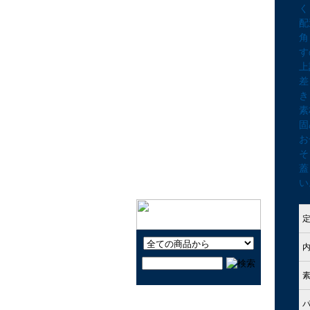
く
キャラクター玩具LOVE
配
知育しながら遊ぶ玩具
角
す
楽器と音で遊ぼう！
上
昔なつかしい玩具で遊ぼ
差
う！
き
公園で遊ぼう！
素
おうちで遊ぼう！
固
お
ヨーヨーで遊ぼう！
そ
クルマで遊ぼう！
蓋
い