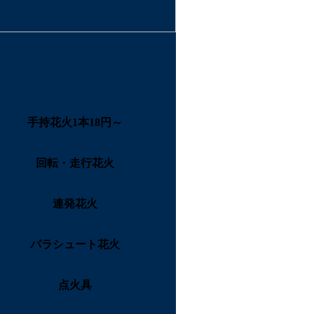
手持花火1本18円～
回転・走行花火
連発花火
パラシュート花火
点火具