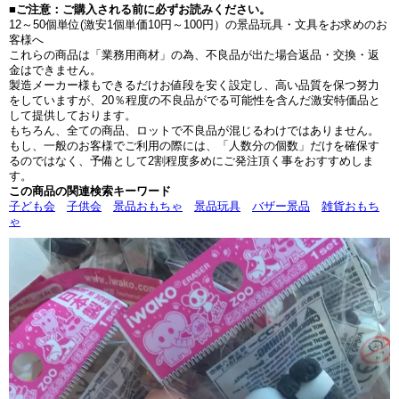
■ご注意：ご購入される前に必ずお読みください。
12～50個単位(激安1個単価10円～100円）の景品玩具・文具をお求めのお
客様へ
これらの商品は「業務用商材」の為、不良品が出た場合返品・交換・返
金はできません。
製造メーカー様もできるだけお値段を安く設定し、高い品質を保つ努力
をしていますが、20％程度の不良品がでる可能性を含んだ激安特価品と
して提供しております。
もちろん、全ての商品、ロットで不良品が混じるわけではありません。
もし、一般のお客様でご利用の際には、「人数分の個数」だけを確保す
るのではなく、予備として2割程度多めにご発注頂く事をおすすめしま
す。
この商品の関連検索キーワード
子ども会
子供会
景品おもちゃ
景品玩具
バザー景品
雑貨おもち
ゃ