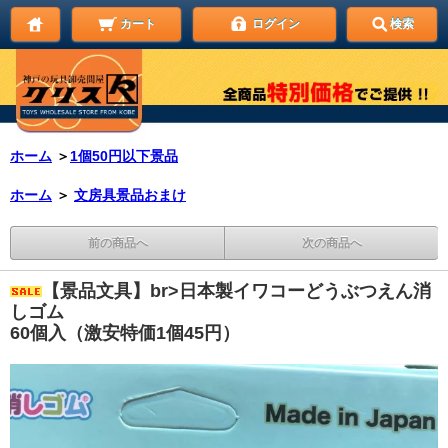
カート
ログイン
検索
ホーム
＞
1個50円以下景品
ホーム
＞
文房具景品おまけ
前の商品へ
次の商品へ
【景品文具】br>日本製イワコーどうぶつえん消
しゴム
60個入（激安特価1個45円）